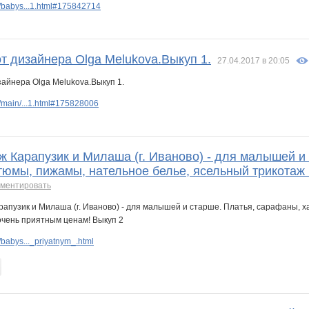
/babys...1.html#175842714
т дизайнера Olga Melukova.Выкуп 1.
27.04.2017 в 20:05
/main/...1.html#175828006
ж Карапузик и Милаша (г. Иваново) - для малышей и
тюмы, пижамы, нательное белье, ясельный трикотаж 
мментировать
babys..._priyatnym_.html