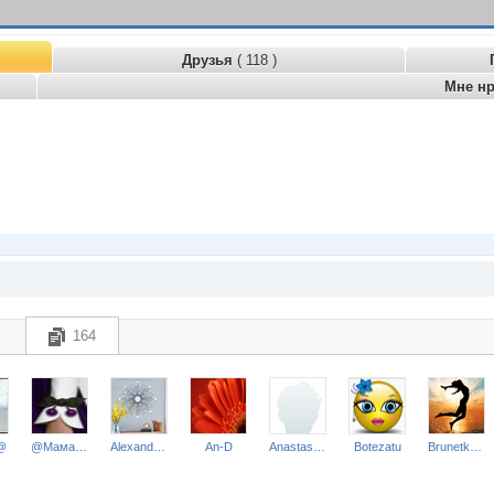
Друзья
( 118 )
Мне н
164
@
@МамаЛена
Alexandra V
An-D
Anastasiya009
Botezatu
Brunetka Tanya