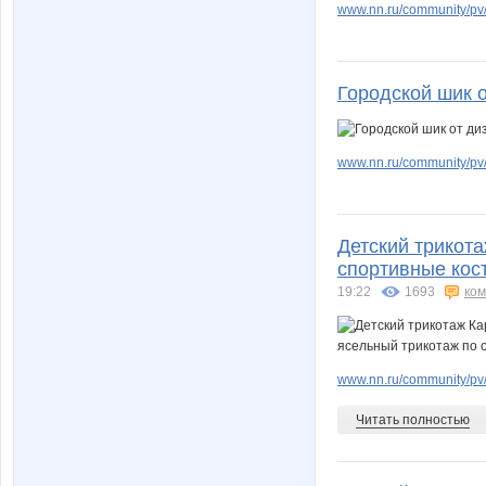
www.nn.ru/community/pv
Городской шик о
www.nn.ru/community/pv
Детский трикота
спортивные кос
19:22
1693
ко
www.nn.ru/community/pv/
Читать полностью