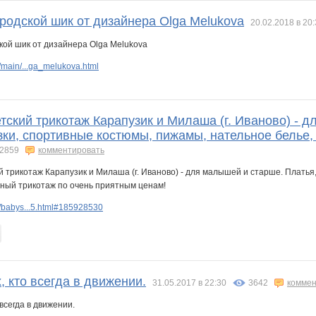
родской шик от дизайнера Olga Melukova
20.02.2018 в 20
ya
m tatiana
marina_86
mazikstar
mhp2
molodets
mone
main/...ga_melukova.html
ikOFF
piranya54
tanozd
tgoldina
tilki
tweetty
unnadiv
тский трикотаж Карапузик и Милаша (г. Иваново) - 
зки, спортивные костюмы, пижамы, нательное белье,
2859
комментировать
ик
лакмус
ленусик2505
линок ангелок
лоц1976
медведь_шатун
мотя27
/babys...5.html#185928530
 Бэ
Ботаник-НН
Бутяйчик
ДЖИНСА
Екатерина Котя
Елена 90
Елена221990
, кто всегда в движении.
вета
КитКат
Колова Оля
Кр@шеная блондинка
Кыся Заина
КИКОша
Леди81
31.05.2017 в 22:30
3642
коммен