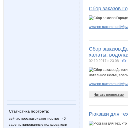
Сбор заказов.Го
lilivana
ludmila-
www.nn.ru/community/pv/
oven_1975
pers
Сбор заказов.Де
халаты, водола
02.10.2017 в 23:08
кириллка1000
козерож
www.nn.ru/community/pv
Андреевна
Антонио
Читать полностью
Статистика портрета:
Рюкзаки для тех
К@РУСЕЛЬК@
КатяС
сейчас просматривают портрет - 0
зарегистрированные пользователи