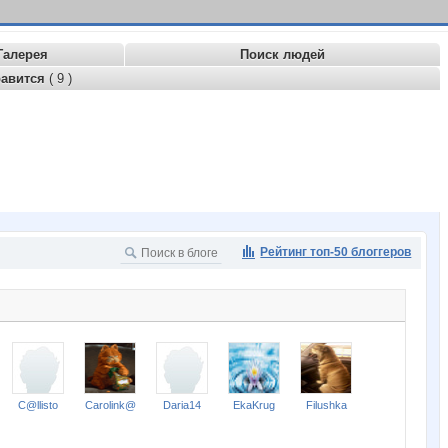
Галерея
Поиск людей
равится
( 9 )
Рейтинг топ-50 блоггеров
C@llisto
Carolink@
Daria14
EkaKrug
Filushka