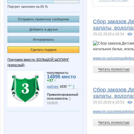
Портрет заполнен на 65 %
Fiori
Irena19
Отправить приватное сообщение
Сбор заказов.Де
халаты, водола
Добавить в друзья
25.02.2018 в 16:54
Игнорировать
NAd123
Nadya 
Сделать подарок
www.nn.ru/community/pv
Покупаем вместе: БОЛЬШОЙ ШОПИНГ
(взрослый)
Summer fruit
Sv.919
Читать полностью
популярность:
14896 место
+37 ↑
+4 ↑
рейтинг
1830
?
Сбор заказов.Де
Uliy_
Valletta
Привилегированный
халаты, водола
пользователь
3
25.02.2018 в 16:53
уровня
www.nn.ru/community/pv
dashkeevich_88
dele
Читать полностью