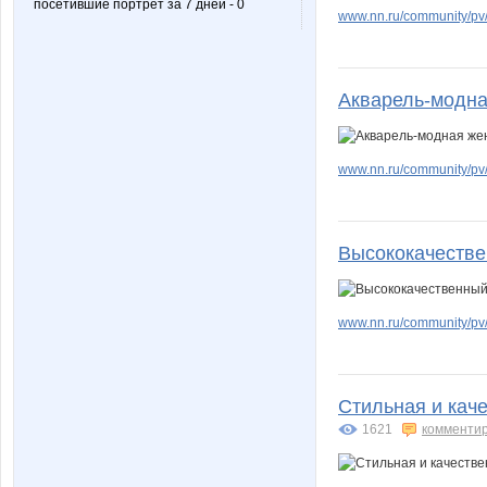
посетившие портрет за 7 дней - 0
www.nn.ru/community/pv/m
Марина2209
Мария_
Акварель-модна
Солодушка
Светик2
www.nn.ru/community/p
Высококачестве
www.nn.ru/community/pv/
Стильная и кач
1621
комменти