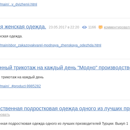
ain/...v_dvizhenii.html
Ш
Маэми
МимиМуя
МАК15
Настёна27
Нат$ик
Наталья Низовцева
я женская одежда.
23.05.2017 в 22:20
1166
комментироват
502
СЛ@ДЕНЬК@Я
Тюня
Татьяна43
УУддааччаа
Васелиска
1109
v/main/sbor_zakazovakvarel-modnaya_zhenskaya_odezhda.html
нный трикотаж на каждый день "Модно" производст
main/...#product-9985282
ественная подростковая одежда одного из лучших пр
ровать