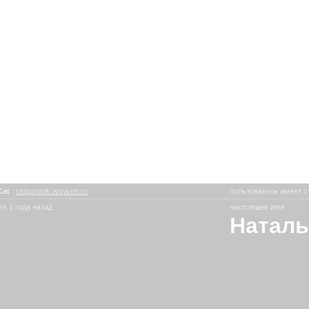
Cat
:
chigurinok.www.nn.ru
пользователь имеет с
е 1 года назад
настоящее имя:
Наталь