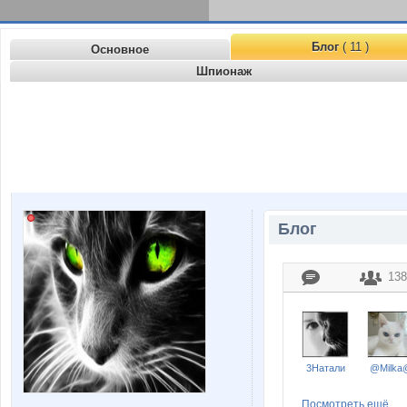
Блог
( 11 )
Основное
Шпионаж
Блог
138
3Натали
@Milka
Посмотреть ещё