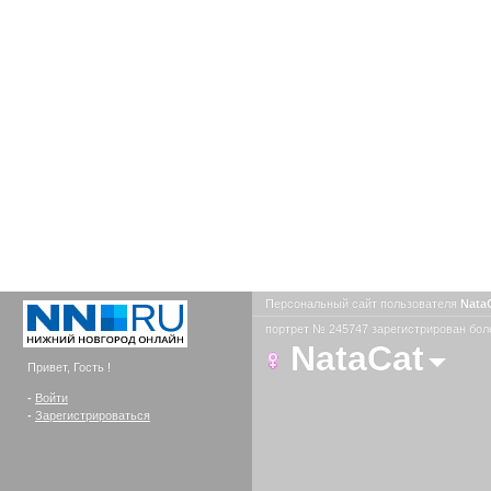
Персональный сайт пользователя
Nata
портрет № 245747 зарегистрирован боле
NataCat
Привет, Гость !
-
Войти
-
Зарегистрироваться