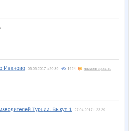
Наталья*
Ноготочки
Олеся!
Ресвепол
Речка2012
ь
во Иваново
05.05.2017 в 20:39
1624
комментировать
изводителей Турции. Выкуп 1
27.04.2017 в 23:29