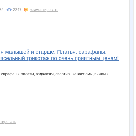
:35
2247
комментировать
nastya14
natali_52
njcbr
ok-sja
or-ange
yaliag
zlata1310
анка7
ццц
династия
для малышей и старше. Платья, сарафаны,
 ясельный трикотаж по очень приятным ценам!
наташа.л
натульчик
никанора
Акив
Алёна1308
ЕленкаЗ
Фаина
Горностайчик
Хвостик Лиса
Ильяна
Лиза Бес
ЛоНа
Маковая
Марфа79
Марина-Алина
тировать